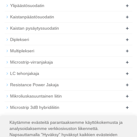
+
Ylipäästösuodatin
+
Kaistanpäästösuodatin
+
Kaistan pysäytyssuodatin
+
Diplekseri
+
Multiplekseri
+
Microstrip-virranjakaja
+
LC tehonjakaja
+
Resistance Power Jakaja
+
Mikroliuskasuuntainen liitin
+
Microstrip 3dB hybridiliitin
+
Koaksiaalinen RF-vaimennin
Käytämme evästeitä parantaaksemme käyttökokemusta ja
analysoidaksemme verkkosivuston liikennettä.
+
Koaksiaalinen RF-kuorma
Napsauttamalla "Hyväksy" hyväksyt kaikkien evästeiden