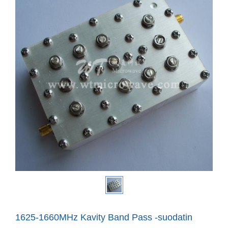
1625-1660MHz Kavity Band Pass -suodatin