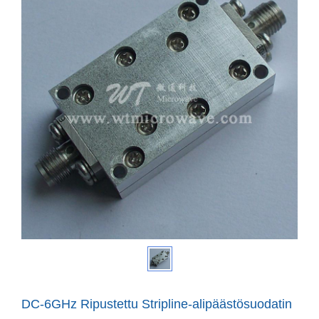
DC-6GHz Ripustettu Stripline-alipäästösuodatin