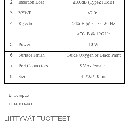
2
Insertion Loss
≤
3.0dB
(Type
≤
1.0dB)
3
VSWR
≤
2.0:1
4
Rejection
≥
40
dB @
7.1
～
12G
Hz
≥
70
dB @
12
G
Hz
5
Power
10 W
6
Surface Finish
Guide Oxygen or Black Paint
7
Port Connectors
SMA-Female
8
Size
35*22*10mm
Ei aiempaa
Ei seuraavaa
LIITTYVÄT TUOTTEET