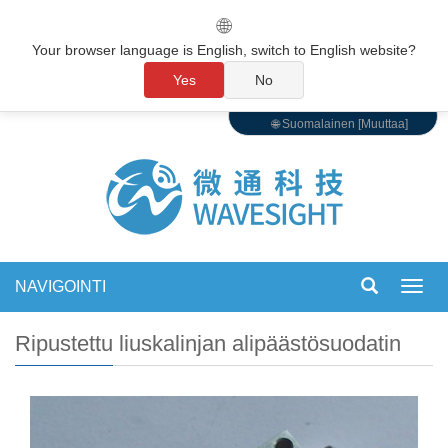
🌐
Your browser language is English, switch to English website?
Yes
No
🌐 Suomalainen [Muuttaa]
NAVIGOINTI
Vaihd
navigo
Ripustettu liuskalinjan alipäästösuodatin