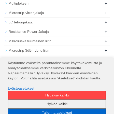
+
Multiplekseri
+
Microstrip-virranjakaja
+
LC tehonjakaja
+
Resistance Power Jakaja
+
Mikroliuskasuuntainen liitin
+
Microstrip 3dB hybridiliitin
+
Koaksiaalinen RF-vaimennin
Käytämme evästeitä parantaaksemme käyttökokemusta ja
analysoidaksemme verkkosivuston liikennettä.
+
Koaksiaalinen RF-kuorma
Napsauttamalla "Hyväksy" hyväksyt kaikkien evästeiden
käytön. Voit hallita asetuksiasi "Asetukset" -kohdan kautta.
Evästeasetukset
Hyväksy kaikki
© 2026
WT Microwave INC.
Sivustokartta
Hylkää kaikki
Tallenna asetukset