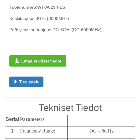
Tuotenumero:WT-A0294-LS
Keskitaajuus:3GHz(3000MHz)
Pääsykaistan taajuus:DC-6GHz(DC-6000MHz)
Lataa tekniset tiedot
Tiedustelu
Tekniset Tiedot
Serial
Parameters
1
Frequency Range
DC
～
6G
Hz