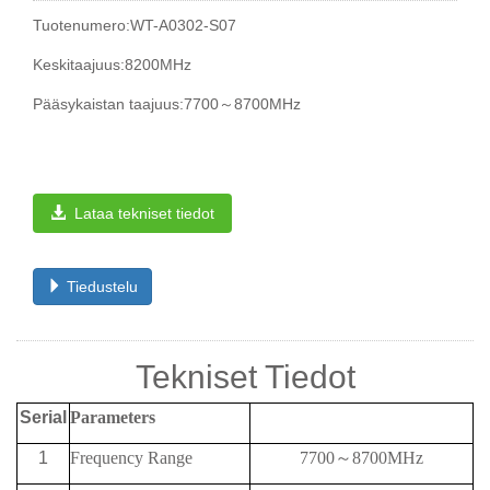
Tuotenumero:WT-A0302-S07
Keskitaajuus:8200MHz
Pääsykaistan taajuus:7700～8700MHz
Lataa tekniset tiedot
Tiedustelu
Tekniset Tiedot
Serial
Parameters
1
Frequency
Range
7700
～
8700MHz