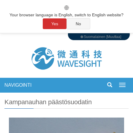
🌐
Your browser language is English, switch to English website?
Yes
No
🌐 Suomalainen [Muuttaa]
NAVIGOINTI
Vaihd
navigo
Kampanauhan päästösuodatin