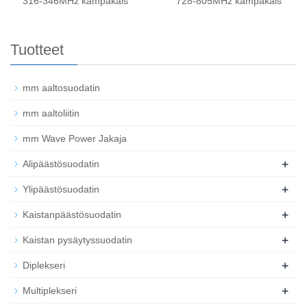
316-346MHz kampakais
728-805MHz kampakais
Tuotteet
mm aaltosuodatin
mm aaltoliitin
mm Wave Power Jakaja
+
Alipäästösuodatin
+
Ylipäästösuodatin
+
Kaistanpäästösuodatin
+
Kaistan pysäytyssuodatin
+
Diplekseri
+
Multiplekseri