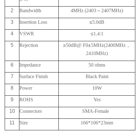
2
Bandwidth
4MHz (2403
～
2407MHz)
3
Insertion Loss
≤
5.0dB
4
VSWR
≤
1.4:1
5
Rejection
≥
50
dB@
F0
±
5MHz
(2400
MHz
，
2410
MHz)
6
Impedance
50 ohms
7
Surface Finish
Black Paint
8
Power
10W
9
ROHS
Yes
10
Connectors
SMA-Female
11
Size
166*106*23mm