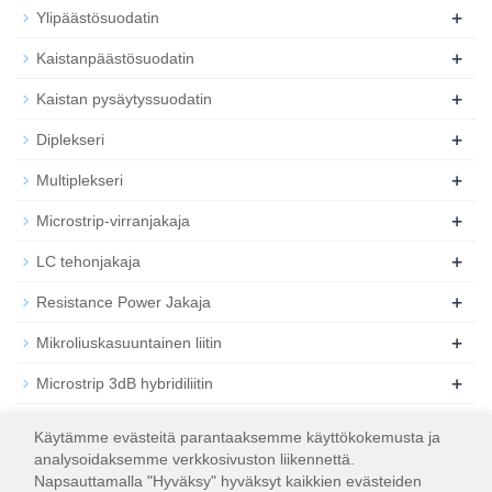
+
Ylipäästösuodatin
+
Kaistanpäästösuodatin
+
Kaistan pysäytyssuodatin
+
Diplekseri
+
Multiplekseri
+
Microstrip-virranjakaja
+
LC tehonjakaja
+
Resistance Power Jakaja
+
Mikroliuskasuuntainen liitin
+
Microstrip 3dB hybridiliitin
+
Koaksiaalinen RF-vaimennin
Käytämme evästeitä parantaaksemme käyttökokemusta ja
analysoidaksemme verkkosivuston liikennettä.
+
Koaksiaalinen RF-kuorma
Napsauttamalla "Hyväksy" hyväksyt kaikkien evästeiden