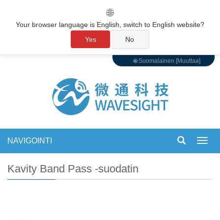
🌐
Your browser language is English, switch to English website?
Yes
No
🌐 Suomalainen [Muuttaa]
NAVIGOINTI
Vaihd
navigo
Kavity Band Pass -suodatin