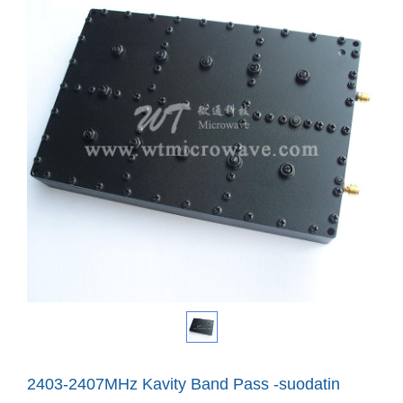
2403-2407MHz Kavity Band Pass -suodatin