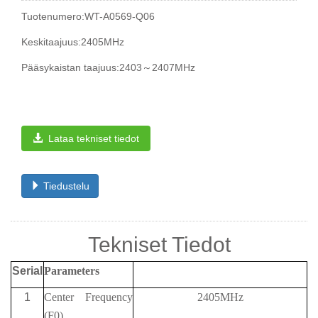
Tuotenumero:WT-A0569-Q06
Keskitaajuus:2405MHz
Pääsykaistan taajuus:2403～2407MHz
Lataa tekniset tiedot
Tiedustelu
Tekniset Tiedot
Serial
Parameters
1
Center Frequency
2405MHz
(F0)