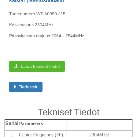
kaistanpäästösuodatin
Tuotenumero:WT-A0990-J15
Keskitaajuus:2304MHz
Pääsykaistan taajuus:2064～2544MHz
Lataa tekniset tiedot
Tiedustelu
Tekniset Tiedot
Serial
Parameters
1
Center Frequency (F0)
2304MHz