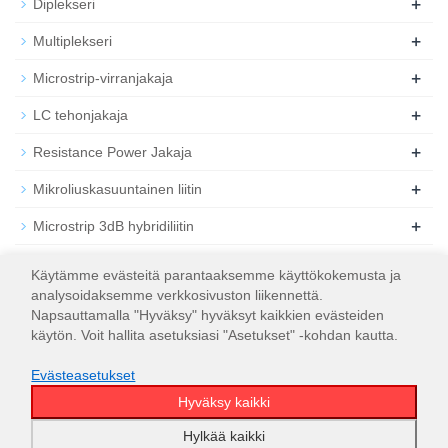
+
Diplekseri
+
Multiplekseri
+
Microstrip-virranjakaja
+
LC tehonjakaja
+
Resistance Power Jakaja
+
Mikroliuskasuuntainen liitin
+
Microstrip 3dB hybridiliitin
+
Koaksiaalinen RF-vaimennin
Käytämme evästeitä parantaaksemme käyttökokemusta ja
analysoidaksemme verkkosivuston liikennettä.
+
Koaksiaalinen RF-kuorma
Napsauttamalla "Hyväksy" hyväksyt kaikkien evästeiden
käytön. Voit hallita asetuksiasi "Asetukset" -kohdan kautta.
Evästeasetukset
Hyväksy kaikki
© 2026
WT Microwave INC.
Sivustokartta
Hylkää kaikki