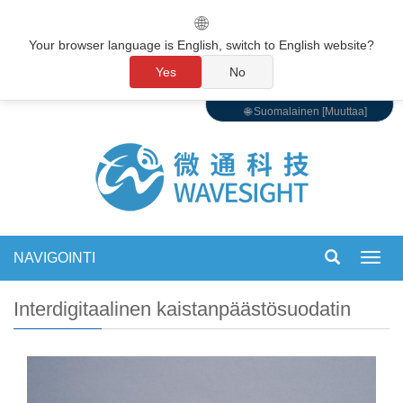
🌐
Your browser language is English, switch to English website?
Yes
No
🌐 Suomalainen [Muuttaa]
NAVIGOINTI
Vaihd
navigo
Interdigitaalinen kaistanpäästösuodatin