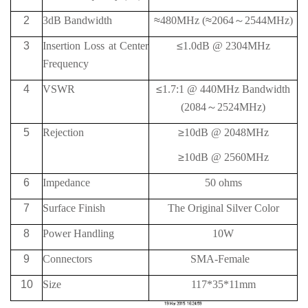
2
3dB Bandwidth
≈
480MHz (
≈
2064
～
2544MHz)
3
Insertion Loss at Center
≤
1.0dB @ 2304MHz
Frequency
4
VSWR
≤
1.7:1 @ 440MHz Bandwidth
(2084
～
2524MHz)
5
Rejection
≥
10
dB @
2048MHz
≥
10
dB @
2560MHz
6
Impedance
50 ohms
7
Surface Finish
The Original Silver Color
8
Power Handling
10W
9
Connectors
SMA-Female
10
Size
117*35*11mm