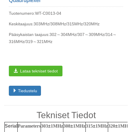
Quadruplexer
Tuotenumero:WT-C0013-04
Keskitaajuus:303MHz/308MHz/315MHz/320MHz
Pääsykaistan taajuus:302～304MHz/307～309MHz/314～
316MHz/319～321MHz
Lataa tekniset tiedot
Tiedustelu
Tekniset Tiedot
Serial
Parameters
303
±
1MHz
308
±
1MHz
315
±
1MHz
320
±
1MHz