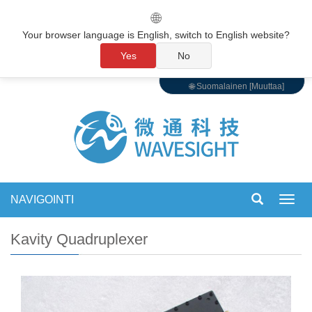
🌐
Your browser language is English, switch to English website?
Yes
No
🌐 Suomalainen [Muuttaa]
NAVIGOINTI
Vaihd
navigo
Kavity Quadruplexer