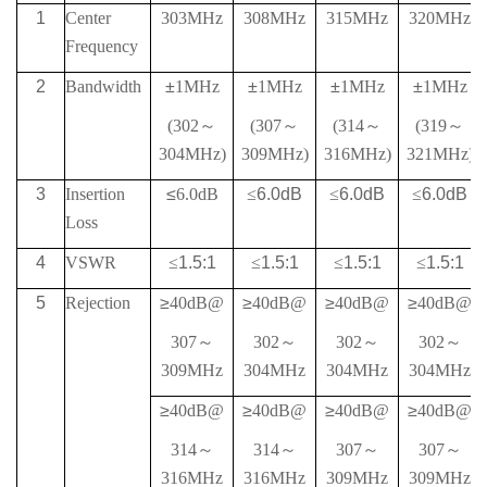
1
Center
303MHz
308MHz
315MHz
320MHz
Frequency
2
Bandwidth
±
1MHz
±
1MHz
±
1MHz
±
1MHz
(302
～
(307
～
(314
～
(319
～
304MHz)
309MHz)
316MHz)
321MHz)
3
Insertion
≤
6.0dB
≤
6.0dB
≤
6.0dB
≤
6.0dB
Loss
4
VSWR
≤
1.5:1
≤
1.5:1
≤
1.5:1
≤
1.5:1
5
Rejection
≥
40
dB@
≥
40
dB@
≥
40
dB@
≥
40
dB@
307
～
302
～
302
～
302
～
309MHz
304MHz
304MHz
304MHz
≥
40
dB@
≥
40
dB@
≥
40
dB@
≥
40
dB@
314
～
314
～
307
～
307
～
316MHz
316MHz
309MHz
309MHz