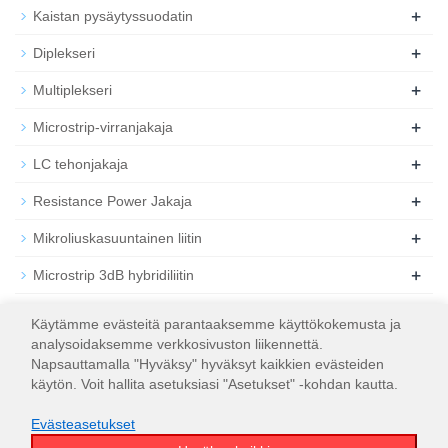
+
Kaistan pysäytyssuodatin
+
Diplekseri
+
Multiplekseri
+
Microstrip-virranjakaja
+
LC tehonjakaja
+
Resistance Power Jakaja
+
Mikroliuskasuuntainen liitin
+
Microstrip 3dB hybridiliitin
+
Koaksiaalinen RF-vaimennin
Käytämme evästeitä parantaaksemme käyttökokemusta ja
analysoidaksemme verkkosivuston liikennettä.
+
Koaksiaalinen RF-kuorma
Napsauttamalla "Hyväksy" hyväksyt kaikkien evästeiden
käytön. Voit hallita asetuksiasi "Asetukset" -kohdan kautta.
Evästeasetukset