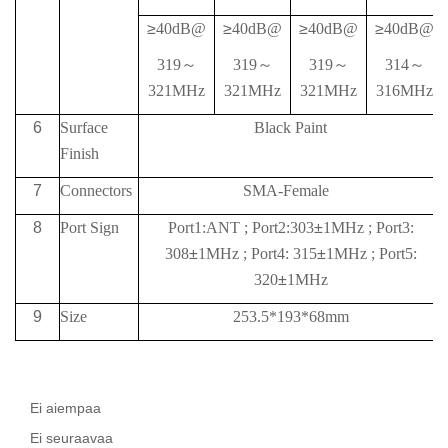
≥
40
dB@
≥
40
dB@
≥
40
dB@
≥
40
dB@
319
～
319
～
319
～
314
～
321MHz
321MHz
321MHz
316MHz
6
Surface
Black Paint
Finish
7
Connectors
SMA-Female
8
Port Sign
Port1:ANT
;
Port2:303
±
1MHz
;
Port3:
308
±
1MHz
;
Port4: 315
±
1MHz
;
Port5:
320
±
1MHz
9
Size
253.5*193*68mm
Ei aiempaa
Ei seuraavaa