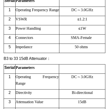
Serial
Parameters
1
Operating
Frequency
Range
DC
～
3.0G
Hz
2
VSWR
≤
1.2:1
3
Power Handling
≤
1W
4
Connectors
SMA-Female
5
Impedance
50 ohms
B3 to 33 15dB Attenuator
：
Serial
Parameters
1
Operating
Frequency
DC
～
3.0G
Hz
Range
2
Directivity
Bi-directional
3
Attenuation Value
15dB