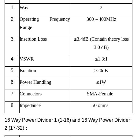
1
Way
2
2
Operating
Frequency
300
～
400M
Hz
Range
3
Insertion Loss
≤
3.4
dB (Contain theory loss
3.0 dB)
4
VSWR
≤
1.3:1
5
Isolation
≥
20
dB
6
Power Handling
≤
1W
7
Connectors
SMA-Female
8
Impedance
50 ohms
16 Way Power Divider 1 (1-16) and 16 Way Power Divider
2 (17-32)
：