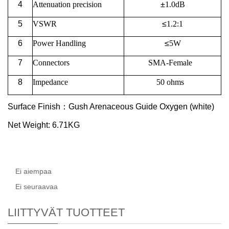
4
Attenuation precision
±
1.0dB
5
VSWR
≤
1.2:1
6
Power Handling
≤
5W
7
Connectors
SMA-Female
8
Impedance
50 ohms
Surface Finish
：
Gush Arenaceous Guide Oxygen (white)
Net Weight:
6.71KG
Ei aiempaa
Ei seuraavaa
LIITTYVÄT TUOTTEET