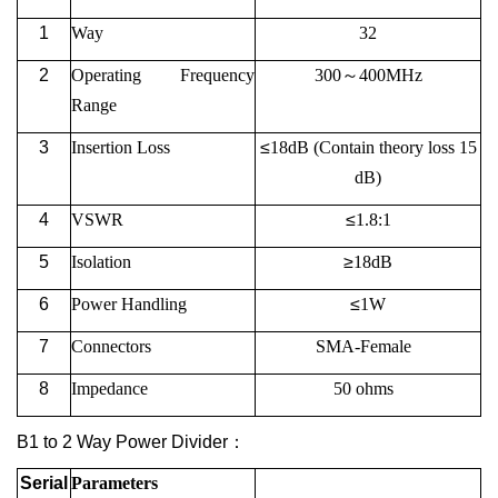
1
Way
32
2
Operating
Frequency
300
～
400M
Hz
Range
3
Insertion Loss
≤
18
dB (Contain theory loss 15
dB)
4
VSWR
≤
1.8:1
5
Isolation
≥
18
dB
6
Power Handling
≤
1W
7
Connectors
SMA-Female
8
Impedance
50 ohms
B1 to 2 Way Power Divider
：
Serial
Parameters