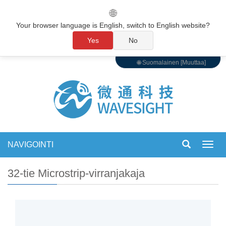
🌐
Your browser language is English, switch to English website?
Yes
No
🌐 Suomalainen [Muuttaa]
NAVIGOINTI
Vaihd
navigo
32-tie Microstrip-virranjakaja