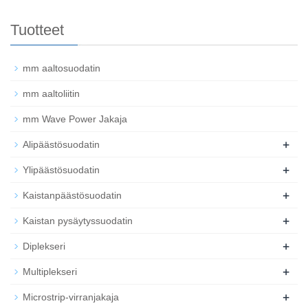
Tuotteet
mm aaltosuodatin
mm aaltoliitin
mm Wave Power Jakaja
+
Alipäästösuodatin
+
Ylipäästösuodatin
+
Kaistanpäästösuodatin
+
Kaistan pysäytyssuodatin
+
Diplekseri
+
Multiplekseri
+
Microstrip-virranjakaja