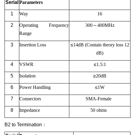
Serial
Parameters
1
Way
16
2
Operating
Frequency
300
～
400M
Hz
Range
3
Insertion Loss
≤
14
dB (Contain theory loss 12
dB)
4
VSWR
≤
1.5:1
5
Isolation
≥
20
dB
6
Power Handling
≤
1W
7
Connectors
SMA-Female
8
Impedance
50 ohms
B2 to Termination
：