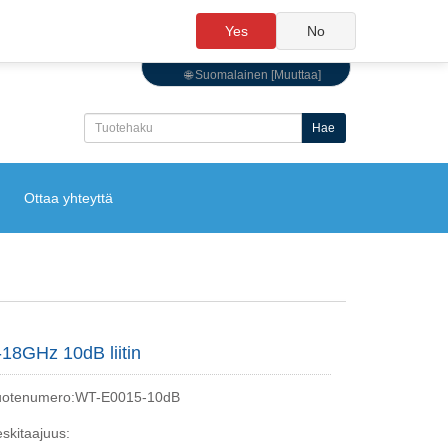
Yes
No
🌐 Suomalainen [Muuttaa]
Hae
Ottaa yhteyttä
-18GHz 10dB liitin
uotenumero:WT-E0015-10dB
skitaajuus: