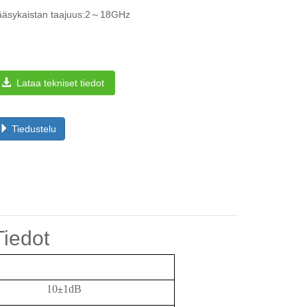
ääsykaistan taajuus:2～18GHz
Lataa tekniset tiedot
Tiedustelu
Tiedot
10
1dB
±