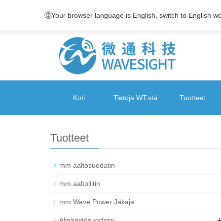
🌐
Your browser language is English, switch to English w
Koti
Tietoja WT:stä
Tuotteet
Tuotteet
mm aaltosuodatin
mm aaltoliitin
mm Wave Power Jakaja
Alipäästösuodatin