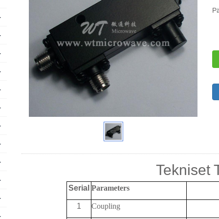
P
+
+
+
+
+
+
+
+
+
Tekniset 
+
Serial
Parameters
+
1
Coupling
+