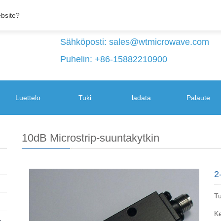
ebsite?
Sähköposti:
sales@wtmicrowave.com
Puhelin: +86-15882210900
Luettelo
Tuki
ladata
Palaute
10dB Microstrip-suuntakytkin
2
T
Ke
+