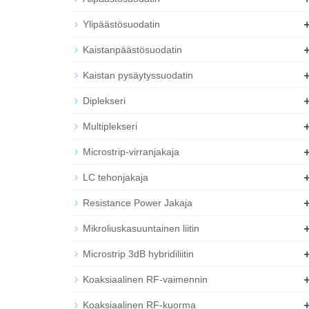
Ylipäästösuodatin
Kaistanpäästösuodatin
Kaistan pysäytyssuodatin
Diplekseri
Multiplekseri
Microstrip-virranjakaja
LC tehonjakaja
Resistance Power Jakaja
Mikroliuskasuuntainen liitin
Microstrip 3dB hybridiliitin
Koaksiaalinen RF-vaimennin
Koaksiaalinen RF-kuorma