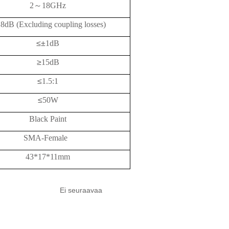
2
～
1
8G
Hz
.8dB (Excluding coupling losses)
≤±
1dB
≥
15
dB
≤
1.5:1
≤
50W
Black Paint
SMA-Female
43*17*11mm
Ei seuraavaa