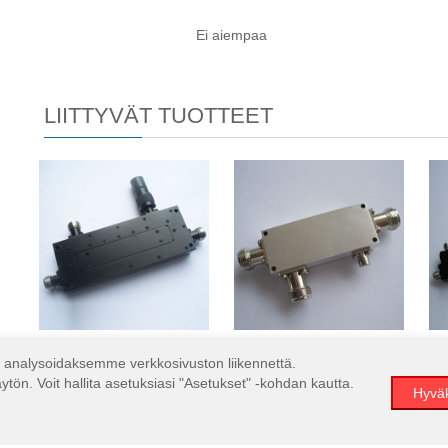
Ei aiempaa
LIITTYVÄT TUOTTEET
1500-4000MHz 30dB li
950-1220MHz 30dB lii
analysoidaksemme verkkosivuston liikennettä.
ön. Voit hallita asetuksiasi "Asetukset" -kohdan kautta.
Hyväk