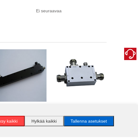
Ei seuraavaa
0.5-6GHz 30dB liitin
2-2.7GHz 30dB liitin
sy kaikki
Hylkää kaikki
Tallenna asetukset