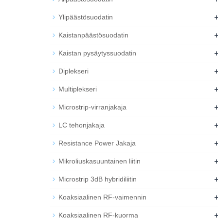
Ylipäästösuodatin
Kaistanpäästösuodatin
Kaistan pysäytyssuodatin
Diplekseri
Multiplekseri
Microstrip-virranjakaja
LC tehonjakaja
Resistance Power Jakaja
Mikroliuskasuuntainen liitin
Microstrip 3dB hybridiliitin
Koaksiaalinen RF-vaimennin
Koaksiaalinen RF-kuorma