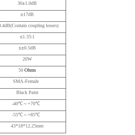
30
±
1.0dB
≥
17dB
0.4dB(Contain coupling losses)
≤
1.35:1
≤±
0.5dB
20W
50
Ohms
SMA-Female
Black Paint
-40
℃
～
+70
℃
-55
℃
～
+85
℃
43*18*12.25mm