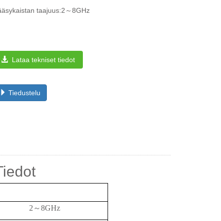
ääsykaistan taajuus:2～8GHz
Lataa tekniset tiedot
Tiedustelu
Tiedot
2
～
8GHz