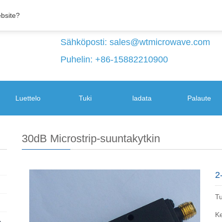
ebsite?
Sähköposti:
sales@wtmicrowave.com
Puhelin: +86-15882210900
Luettelo
Tuki
ladata
Palaute
30dB Microstrip-suuntakytkin
2
T
Ke
+