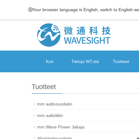
🌐
Your browser language is English, switch to English w
Koti
Tietoja WT:stä
Tuotteet
Tuotteet
mm aaltosuodatin
mm aaltoliitin
mm Wave Power Jakaja
Alipäästösuodatin