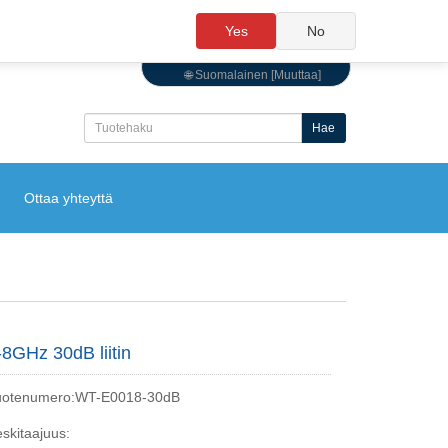
Yes
No
🌐 Suomalainen [Muuttaa]
Hae
Ottaa yhteyttä
-8GHz 30dB liitin
uotenumero:WT-E0018-30dB
skitaajuus: