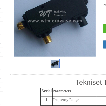
P
+
+
+
+
+
+
+
+
+
Tekniset 
+
Serial
Parameters
+
1
Frequency
Range
+