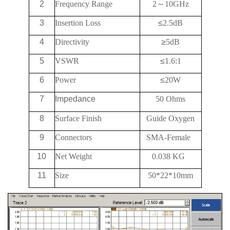
2
Frequency Range
2
～
10
G
Hz
3
Insertion Loss
≤
2.5dB
4
Directivity
≥
5
dB
5
VSWR
≤
1.6:1
6
Power
≤
20W
7
Impedance
50 Ohms
8
Surface Finish
Guide Oxygen
9
Connectors
SMA-Female
10
Net Weight
0.038 KG
11
Size
50*22*10mm