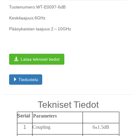
Tuotenumero:WT-E0097-6dB
Keskitaajuus:6GHz
Pääsykaistan taajuus:2～10GHz
Lataa tekniset tiedot
Tiedustelu
Tekniset Tiedot
Serial
Parameters
1
Coupling
6
1.5dB
±