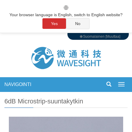
🌐
Your browser language is English, switch to English website?
Yes
No
🌐 Suomalainen [Muuttaa]
NAVIGOINTI
Vaihd
navigo
6dB Microstrip-suuntakytkin