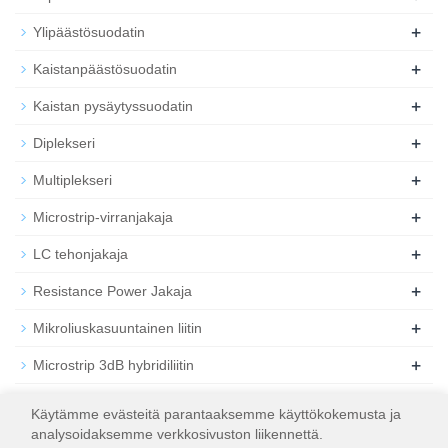
+
Ylipäästösuodatin
+
Kaistanpäästösuodatin
+
Kaistan pysäytyssuodatin
+
Diplekseri
+
Multiplekseri
+
Microstrip-virranjakaja
+
LC tehonjakaja
+
Resistance Power Jakaja
+
Mikroliuskasuuntainen liitin
+
Microstrip 3dB hybridiliitin
+
Koaksiaalinen RF-vaimennin
Käytämme evästeitä parantaaksemme käyttökokemusta ja
analysoidaksemme verkkosivuston liikennettä.
+
Koaksiaalinen RF-kuorma