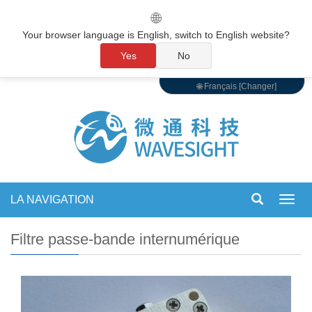
🌐
Your browser language is English, switch to English website?
Yes
No
🌐 Français [Changer]
LA NAVIGATION
Bascu
la
navig
Filtre passe-bande internumérique