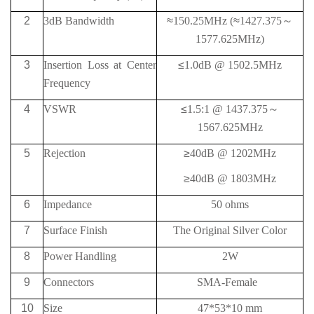
2
3dB Bandwidth
≈
150.25MHz (
≈
1427.375
～
1577.625MHz)
3
Insertion Loss at Center
≤
1.0dB @ 1502.5MHz
Frequency
4
VSWR
≤
1.5:1 @ 1437.375
～
1567.625MHz
5
Rejection
≥
40
dB @
1202MHz
≥
40
dB @
1803MHz
6
Impedance
50 ohms
7
Surface Finish
The Original Silver Color
8
Power Handling
2W
9
Connectors
SMA-Female
10
Size
47*53*10 mm