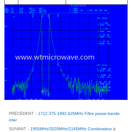
PRÉCÉDENT：
1712.375-1892.625MHz Filtre passe-bande
inter
SUIVANT：
1955MHz/2020MHz/2145MHz Combinateur à