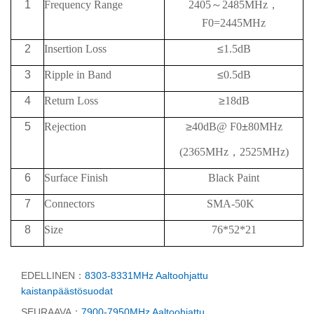
1
Frequency Range
2405
～
2485MHz
，
F0=2445MHz
2
Insertion Loss
≤
1.5dB
3
Ripple in Band
≤
0.5dB
4
Return Loss
≥
18
dB
5
Rejection
≥
40
dB@
F0
±
80MHz
(2365
MHz
，
2525
MHz)
6
Surface Finish
Black Paint
7
Connectors
SMA-50K
8
Size
76*52*21
EDELLINEN：
8303-8331MHz Aaltoohjattu
kaistanpäästösuodat
SEURAAVA：
7900-7950MHz Aaltoohjattu