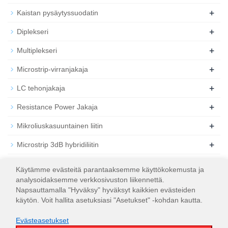
+
Kaistan pysäytyssuodatin
+
Diplekseri
+
Multiplekseri
+
Microstrip-virranjakaja
+
LC tehonjakaja
+
Resistance Power Jakaja
+
Mikroliuskasuuntainen liitin
+
Microstrip 3dB hybridiliitin
+
Koaksiaalinen RF-vaimennin
Käytämme evästeitä parantaaksemme käyttökokemusta ja
analysoidaksemme verkkosivuston liikennettä.
+
Koaksiaalinen RF-kuorma
Napsauttamalla "Hyväksy" hyväksyt kaikkien evästeiden
käytön. Voit hallita asetuksiasi "Asetukset" -kohdan kautta.
Evästeasetukset