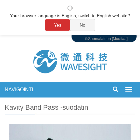
🌐
Your browser language is English, switch to English website?
Yes
No
🌐 Suomalainen [Muuttaa]
NAVIGOINTI
Vaihd
navigo
Kavity Band Pass -suodatin