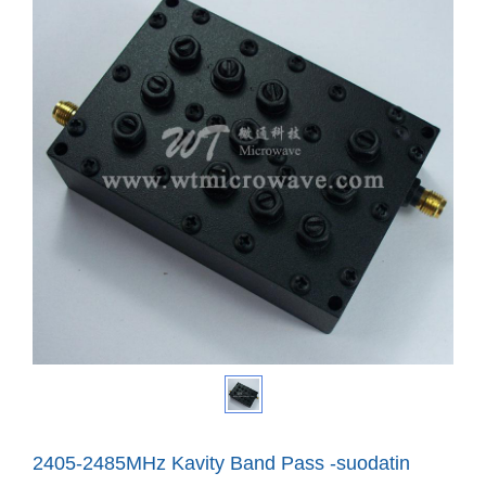
2405-2485MHz Kavity Band Pass -suodatin