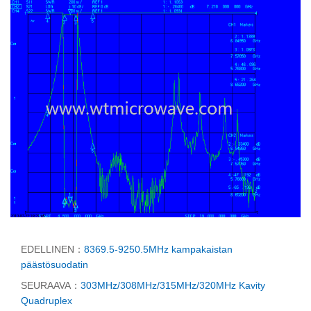
EDELLINEN：
8369.5-9250.5MHz kampakaistan
päästösuodatin
SEURAAVA：
303MHz/308MHz/315MHz/320MHz Kavity
Quadruplex