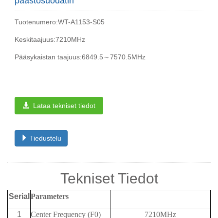
päästösuodatin
Tuotenumero:WT-A1153-S05
Keskitaajuus:7210MHz
Pääsykaistan taajuus:6849.5～7570.5MHz
Lataa tekniset tiedot
Tiedustelu
Tekniset Tiedot
Serial
Parameters
1
Center Frequency (F0)
7210MHz