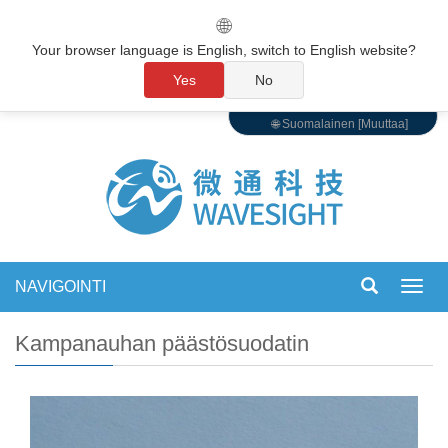
🌐
Your browser language is English, switch to English website?
Yes
No
🌐 Suomalainen [Muuttaa]
NAVIGOINTI
Vaihd
navigo
Kampanauhan päästösuodatin