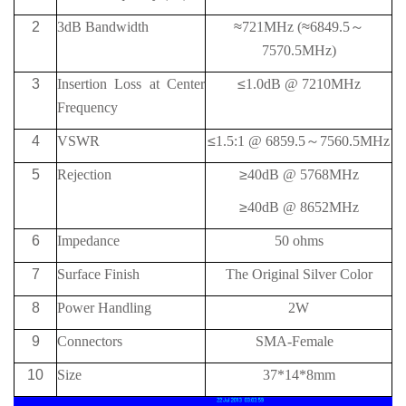
2
3dB Bandwidth
≈
721MHz (
≈
6849.5
～
7570.5MHz)
3
Insertion Loss at Center
≤
1.0dB @ 7210MHz
Frequency
4
VSWR
≤
1.5:1 @ 6859.5
～
7560.5MHz
5
Rejection
≥
40
dB @
5768MHz
≥
40
dB @
8652MHz
6
Impedance
50 ohms
7
Surface Finish
The Original Silver Color
8
Power Handling
2W
9
Connectors
SMA-Female
10
Size
37*14*8mm